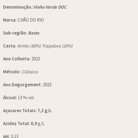
Denominação
: Vinho Verde DOC
Marca:
CHÃO DO RIO
Sub-região:
Basto
Casta:
Arinto (80%) Trajadura (20%)
Ano Colheita:
2023
Método:
Clássico
Ano Degorgement:
2023
Álcool:
13 % vol.
Açucares Totais: 7,2 g/L
Acidez Total: 6,9
g/L
pH:
3,13